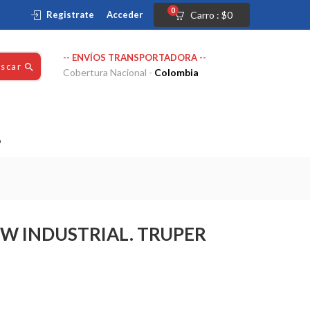
0
Registrate
Acceder
Carro :
$
0
-- ENVÍOS TRANSPORTADORA --
uscar
Cobertura Nacional -
Colombia
o
0W INDUSTRIAL. TRUPER