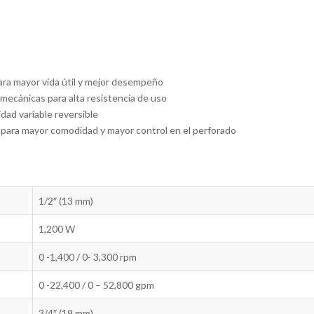
ra mayor vida útil y mejor desempeño
 mecánicas para alta resistencia de uso
idad variable reversible
° para mayor comodidad y mayor control en el perforado
1/2″ (13 mm)
1,200 W
0 -1,400 / 0- 3,300 rpm
0 -22,400 / 0 – 52,800 gpm
3/4″ (19 mm)