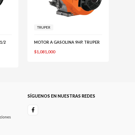
TRUPER
TRU
1/2
MOTOR A GASOLINA 9HP. TRUPER
CORT
GASO
$
1,081,000
TRUP
$
868
SÍGUENOS EN NUESTRAS REDES
ciones