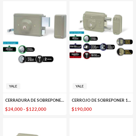
YALE
YALE
CERRADURA DE SOBREPONER 106-60 YALE
CERROJO DE SOBREPONER 1010 PLUS YALE
Rango
$
24,000
-
$
122,000
$
190,000
de
precios:
desde