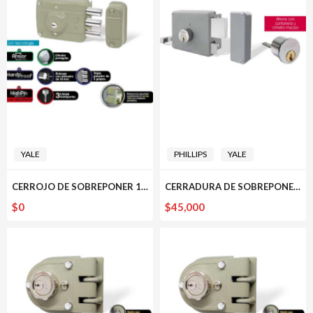
$24,000
hasta
$122,000
YALE
PHILLIPS
YALE
CERROJO DE SOBREPONER 1030 DERECHA E IZQUIERDA YALE
CERRADURA DE SOBREPONER 650 PHILLIPS
$
0
$
45,000