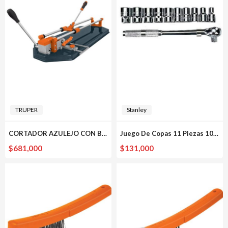
TRUPER
Stanley
CORTADOR AZULEJO CON BALEROS 60 CM MALET?N TRUPER EXPERT
Juego De Copas 11 Piezas 10m-19m 1/2″ 86-734 STANLEY
$
681,000
$
131,000