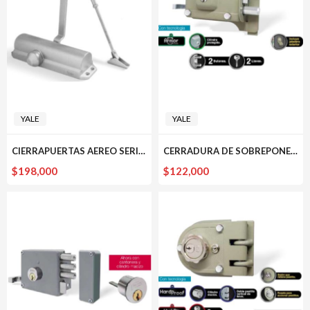
YALE
YALE
CIERRAPUERTAS AEREO SERIE 2234 YALE
CERRADURA DE SOBREPONER 107-70 YALE
$
198,000
$
122,000