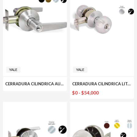
$0
hasta
$131,000
YALE
YALE
CERRADURA CILINDRICA AUSTIN YALE
CERRADURA CILINDRICA LITCHFIELD YALE
Rango
$
0
-
$
54,000
de
precios:
desde
$0
hasta