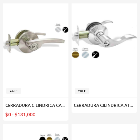
YALE
YALE
CERRADURA CILINDRICA CAPRI YALE
CERRADURA CILINDRICA ATLANTA YALE
Rango
$
0
-
$
131,000
de
precios:
desde