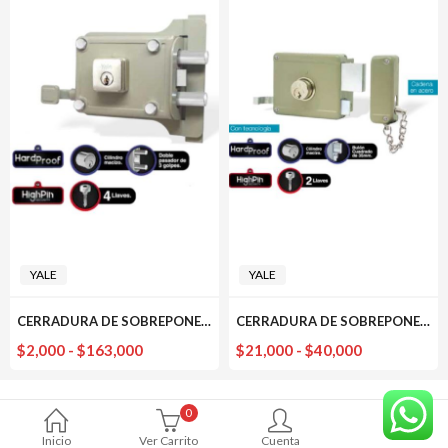
YALE
YALE
CERRADURA DE SOBREPONER 987 CORRIENTE YALE
CERRADURA DE SOBREPONER 31610 CORRIENTE YALE
Rango
Rango
$
2,000
-
$
163,000
$
21,000
-
$
40,000
de
de
precios:
precios:
0
desde
desde
Inicio
Ver Carrito
Cuenta