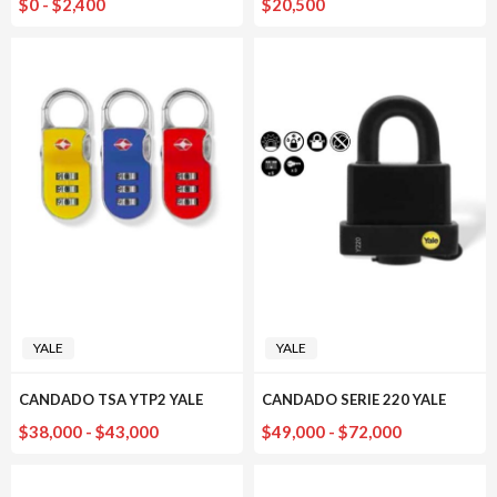
Rango
$
0
-
$
2,400
$
20,500
de
precios:
desde
$0
hasta
$2,400
YALE
YALE
CANDADO TSA YTP2 YALE
CANDADO SERIE 220 YALE
Rango
Rango
$
38,000
-
$
43,000
$
49,000
-
$
72,000
de
de
precios:
precios: