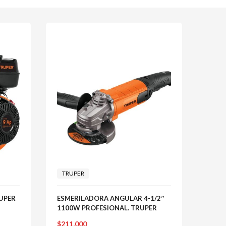
TRUPER
TRU
UPER
ESMERILADORA ANGULAR 4-1/2″
ESME
1100W PROFESIONAL. TRUPER
HP. 
$
211,000
$
335