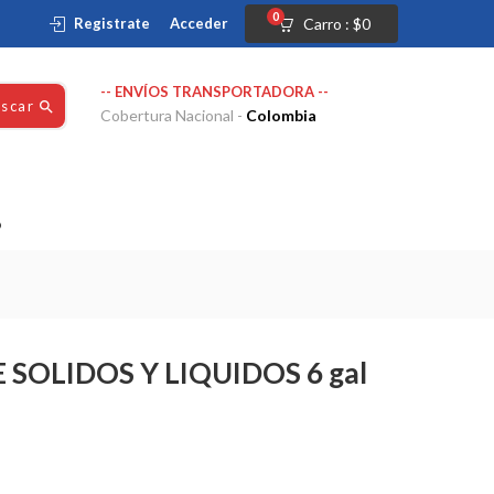
0
Registrate
Acceder
Carro :
$
0
-- ENVÍOS TRANSPORTADORA --
uscar
Cobertura Nacional -
Colombia
o
SOLIDOS Y LIQUIDOS 6 gal