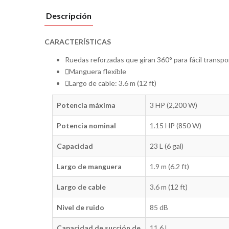
Descripción
CARACTERÍSTICAS
Ruedas reforzadas que giran 360° para fácil transpo
Manguera flexible
Largo de cable: 3.6 m (12 ft)
Potencia máxima
3 HP (2,200 W)
Potencia nominal
1.15 HP (850 W)
Capacidad
23 L (6 gal)
Largo de manguera
1.9 m (6.2 ft)
Largo de cable
3.6 m (12 ft)
Nivel de ruido
85 dB
Capacidad de succión de
11.6 L